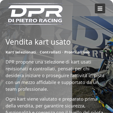
Skip
to
content
Vendita kart usato
Kart selezionati · Controllati · Pronti all’uso
DPR propone una selezione di kart usati
revisionati e controllati, pensati per chi
desidera iniziare o proseguire l’attività in pista
con un mezzo affidabile e supportato da un
team professionale.
Ogni kart viene valutato e preparato prima
della vendita, per garantire sicurezza,
funzionalità e coerenza con il livello del pilota.