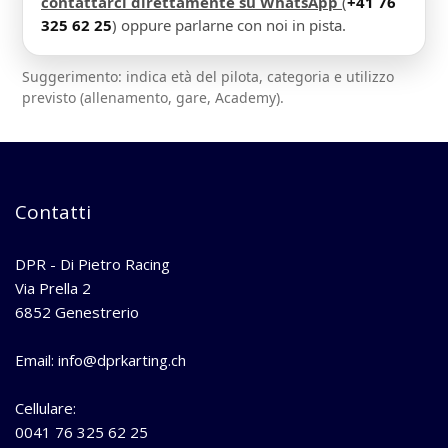
contattarci direttamente su WhatsApp
(
+41 76
325 62 25
) oppure parlarne con noi in pista.
Suggerimento: indica età del pilota, categoria e utilizzo
previsto (allenamento, gare, Academy).
Contatti
DPR - Di Pietro Racing
Via Prella 2
6852 Genestrerio
Email: info@dprkarting.ch
Cellulare:
0041 76 325 62 25