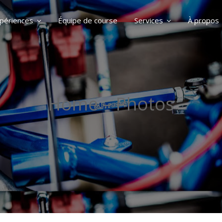
périences
Équipe de course
Services
À propos
Home – Photos