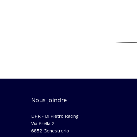
Nous joindre
DPR - Di Pietro Racing
Via Prella 2
6852 Genestrerio